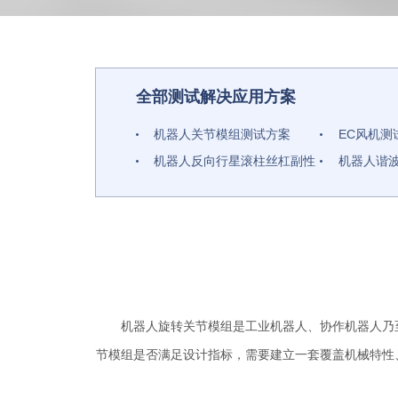
全部测试解决应用方案
机器人关节模组测试方案
EC风机测
机器人反向行星滚柱丝杠副性
机器人谐
能测试方案
机器人电机测试解决方案
压缩机电
直流有刷电机测试解决方案
新能源汽
空调风扇电机测试解决方案
方案
洗衣机电
水泵电机测试解决方案
电机自动
机器人旋转关节模组是工业机器人、协作机器人乃
节模组是否满足设计指标，需要建立一套覆盖机械特性