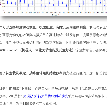
户
可以选择加测转动惯量、机械刚度、背隙以及伺服静刚度
。制动与安全
；而额定动制动转矩则模拟关节在高速旋转中触发急停，测量从额定转速
，驱动器能否在极短时间内切断功率输出，同时维持编码器供电，以满足IS
T 43200-2023《机器人一体化关节性能及试验方法》
等国家标准，确保测
盖了
从空载到额定、从峰值转矩到持续效率
的完整运行区间。这一部分的
目是性能测试T-N曲线。通过自动化的负载拖拽，系统可以绘制出从空载
率。AIP艾普的
机器人旋转关节模组测试系统
采用高响应同步采集板卡
其线性度，为控制器参数标定提供依据。