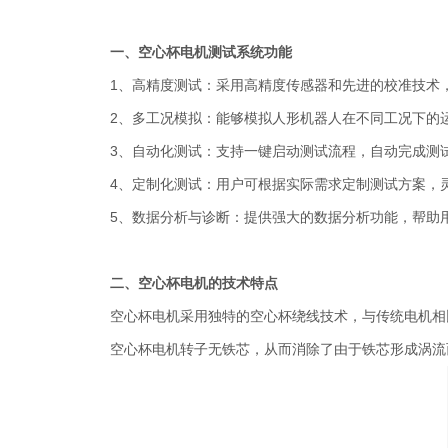
一、空心杯电机测试系统功能
1、高精度测试：采用高精度传感器和先进的校准技术
2、多工况模拟：能够模拟人形机器人在不同工况下的
3、自动化测试：支持一键启动测试流程，自动完成测
4、定制化测试：用户可根据实际需求定制测试方案，
5、数据分析与诊断：提供强大的数据分析功能，帮助
二、空心杯电机的技术特点
空心杯电机采用独特的空心杯绕线技术，与传统电机相
空心杯电机转子无铁芯，从而消除了由于铁芯形成涡流