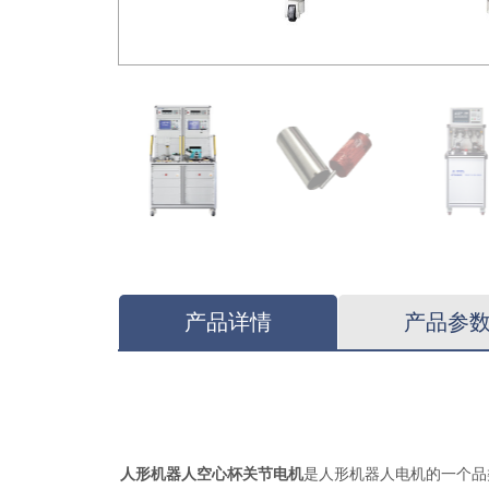
产品详情
产品参
人形机器人空心杯关节电机
是人形机器人电机的一个品